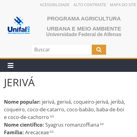
ACESSIBILIDADE
ALTO CONTRASTE
MAPA DO SITE
Pular
PROGRAMA AGRICULTURA
para
o
URBANA E MEIO AMBIENTE
Universidade Federal de Alfenas
conteúdo
JERIVÁ
Nome popular:
jerivá, gerivá, coqueiro-jerivá, jeribá,
coqueiro, coco-de-catarro, coco-babão, baba-de-boi
e coco-de-cachorro
63
Nome científico:
Syagrus romanzoffiana
64
Família:
Arecaceae
63