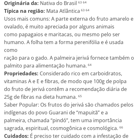
Originária da:
Nativa do Brasil
63 64
Típica na região:
Mata Atlântica
63 64
Usos mais comuns: A parte externa do fruto amarelo e
ovalado, é muito apreciada por alguns animais
como papagaios e maritacas, ou mesmo pelo ser
humano. A folha tem a forma perenifólia e é usada
como
ração para o gado. A palmeira jerivá fornece também o
palmito para alimentação humana.
64
Propriedades:
Considerado rico em carboidratos,
vitaminas A e E e fibras, de modo que 100g de polpa
do fruto de jerivá contêm a recomendação diária de
25g de fibras na dieta humana.
65
Saber Popular: Os frutos do jerivá são chamados pelos
indígenas do povo Guarani de “mapuitã” e a
palmeira, chamada “pindó”, tem uma importância
sagrada, espiritual, cosmogônica e cosmológica.
66
Cuidados:
É preciso ter cuidado com a infestação de