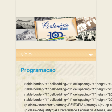
Programacao
<table border="1" cellpadding="1" cellspacing="1" height="10
<table border="1" cellpadding="1" cellspacing="1" height="20
<table border="1" cellpadding="1" cellspacing="1" height="2
<table border="1" cellpadding="1" cellspacing="1" height="20
<p class="rtecenter"><strong>REITORIA</strong></p> <p class
<p class="rtejustify">A Universidade Federal de Alfenas, an