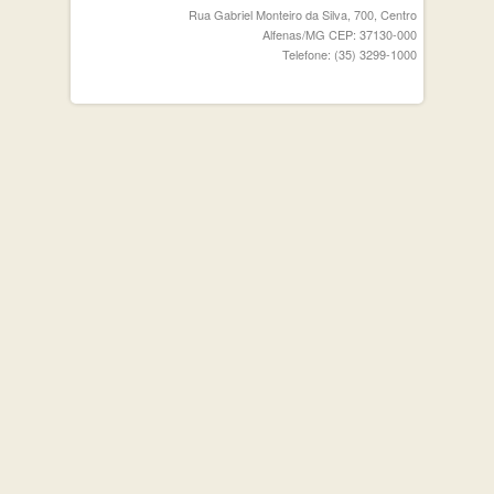
Rua Gabriel Monteiro da Silva, 700, Centro
Alfenas/MG CEP: 37130-000
Telefone: (35) 3299-1000