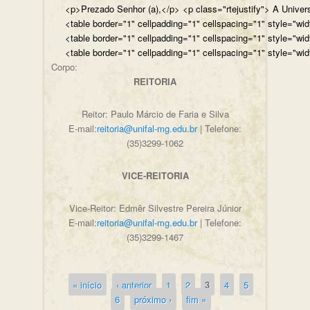
<p>Prezado Senhor (a),</p> <p class="rtejustify"> A Univer
<table border="1" cellpadding="1" cellspacing="1" style="wi
<table border="1" cellpadding="1" cellspacing="1" style="wi
<table border="1" cellpadding="1" cellspacing="1" style="wi
Corpo:
REITORIA
Reitor: Paulo Márcio de Faria e Silva
E-mail:
reitoria@unifal-mg.edu.br
| Telefone:
(35)3299-1062
VICE-REITORIA
Vice-Reitor: Edmêr Silvestre Pereira Júnior
E-mail:
reitoria@unifal-mg.edu.br
| Telefone:
(35)3299-1467
« início
‹ anterior
1
2
3
4
5
Páginas
6
próximo ›
fim »