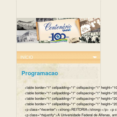
Programacao
<table border="1" cellpadding="1" cellspacing="1" height="10
<table border="1" cellpadding="1" cellspacing="1" height="20
<table border="1" cellpadding="1" cellspacing="1" height="2
<table border="1" cellpadding="1" cellspacing="1" height="20
<p class="rtecenter"><strong>REITORIA</strong></p> <p class
<p class="rtejustify">A Universidade Federal de Alfenas, an