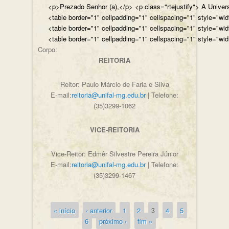
<p>Prezado Senhor (a),</p> <p class="rtejustify"> A Univer
<table border="1" cellpadding="1" cellspacing="1" style="wi
<table border="1" cellpadding="1" cellspacing="1" style="wi
<table border="1" cellpadding="1" cellspacing="1" style="wi
Corpo:
REITORIA
Reitor: Paulo Márcio de Faria e Silva
E-mail:
reitoria@unifal-mg.edu.br
| Telefone:
(35)3299-1062
VICE-REITORIA
Vice-Reitor: Edmêr Silvestre Pereira Júnior
E-mail:
reitoria@unifal-mg.edu.br
| Telefone:
(35)3299-1467
« início
‹ anterior
1
2
3
4
5
Páginas
6
próximo ›
fim »