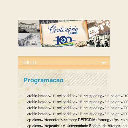
Programacao
<table border="1" cellpadding="1" cellspacing="1" height="10
<table border="1" cellpadding="1" cellspacing="1" height="20
<table border="1" cellpadding="1" cellspacing="1" height="2
<table border="1" cellpadding="1" cellspacing="1" height="20
<p class="rtecenter"><strong>REITORIA</strong></p> <p class
<p class="rtejustify">A Universidade Federal de Alfenas, an