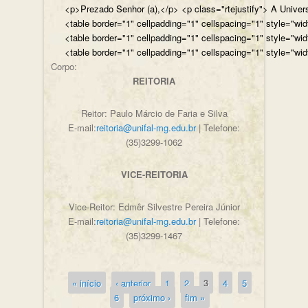
<p>Prezado Senhor (a),</p> <p class="rtejustify"> A Univer
<table border="1" cellpadding="1" cellspacing="1" style="wi
<table border="1" cellpadding="1" cellspacing="1" style="wi
<table border="1" cellpadding="1" cellspacing="1" style="wi
Corpo:
REITORIA
Reitor: Paulo Márcio de Faria e Silva
E-mail:
reitoria@unifal-mg.edu.br
| Telefone:
(35)3299-1062
VICE-REITORIA
Vice-Reitor: Edmêr Silvestre Pereira Júnior
E-mail:
reitoria@unifal-mg.edu.br
| Telefone:
(35)3299-1467
« início
‹ anterior
1
2
3
4
5
Páginas
6
próximo ›
fim »