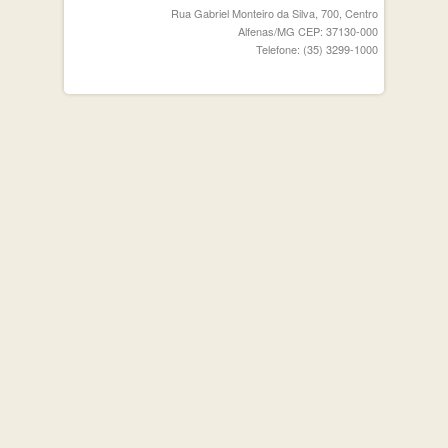
Rua Gabriel Monteiro da Silva, 700, Centro
Alfenas/MG CEP: 37130-000
Telefone: (35) 3299-1000