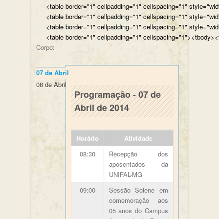
<table border="1" cellpadding="1" cellspacing="1" style="wi
<table border="1" cellpadding="1" cellspacing="1" style="wi
<table border="1" cellpadding="1" cellspacing="1" style="wi
<table border="1" cellpadding="1" cellspacing="1"><tbody><t
Corpo:
07 de Abril
Páginas
08 de Abril
Programação - 07 de
Abril de 2014
Horário
Atividade
08:30
Recepção dos
aposentados da
UNIFAL-MG
09:00
Sessão Solene em
comemoração aos
05 anos do Campus