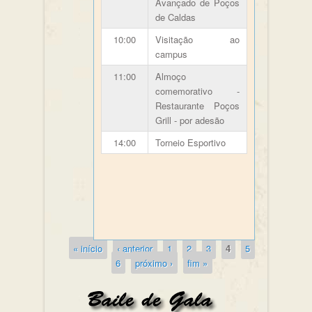
Avançado de Poços
de Caldas
10:00
Visitação ao
campus
11:00
Almoço
comemorativo -
Restaurante Poços
Grill - por adesão
14:00
Torneio Esportivo
« início
‹ anterior
1
2
3
4
5
6
próximo ›
fim »