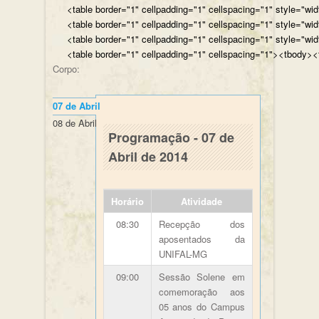
<table border="1" cellpadding="1" cellspacing="1" style="wi
<table border="1" cellpadding="1" cellspacing="1" style="wi
<table border="1" cellpadding="1" cellspacing="1" style="wi
<table border="1" cellpadding="1" cellspacing="1"><tbody><t
Corpo:
07 de Abril
Páginas
08 de Abril
Programação - 07 de
Abril de 2014
Horário
Atividade
08:30
Recepção dos
aposentados da
UNIFAL-MG
09:00
Sessão Solene em
comemoração aos
05 anos do Campus