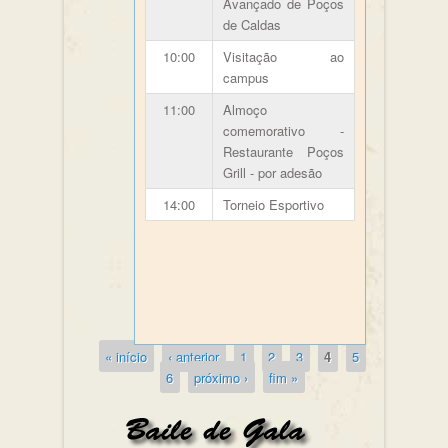
Avançado de Poços
de Caldas
10:00
Visitação ao
campus
11:00
Almoço
comemorativo -
Restaurante Poços
Grill - por adesão
14:00
Torneio Esportivo
« início
‹ anterior
1
2
3
4
5
6
próximo ›
fim »