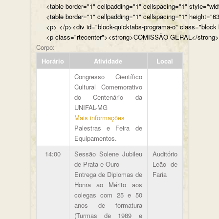
<table border="1" cellpadding="1" cellspacing="1" style="wi
<table border="1" cellpadding="1" cellspacing="1" height="63
<p> </p><div id="bl
<p class="rtecenter"><strong>COMISSÃO GERAL</st
Corpo:
Horário
Atividade
Local
Congresso Científico
Cultural Comemorativo
do Centenário da
UNIFAL-MG
Mais informações
Palestras e Feira de
Equipamentos.
14:00
Sessão Solene Jubileu
Auditório
de Prata e Ouro
Leão de
Entrega de Diplomas de
Faria
Honra ao Mérito aos
colegas com 25 e 50
anos de formatura
(Turmas de 1989 e