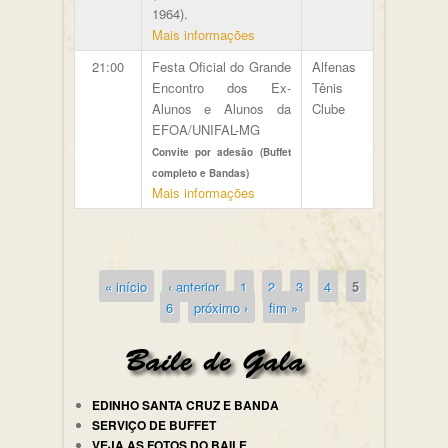
1964).
Mais informações
21:00
Festa Oficial do Grande
Alfenas
Encontro dos Ex-
Tênis
Alunos e Alunos da
Clube
EFOA/UNIFAL-MG
Convite por adesão (Buffet
completo e Bandas)
Mais informações
« início
‹ anterior
1
2
3
4
5
Páginas
6
próximo ›
fim »
EDINHO SANTA CRUZ E BANDA
SERVIÇO DE BUFFET
VEJA AS FOTOS DO BAILE