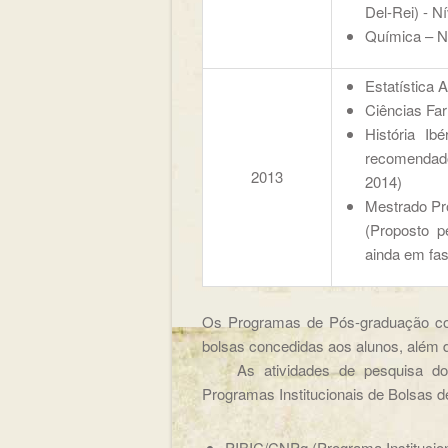
Del-Rei) - N
Química – N
Estatística 
Ciências Fa
História Ib
recomendado
2013
2014)
Mestrado Pr
(Proposto 
ainda em fas
Os Programas de Pós-graduação c
bolsas concedidas aos alunos, além 
As atividades de pesquisa dos d
Programas Institucionais de Bolsas de
PIBIC/CNPq (Programa Institucion