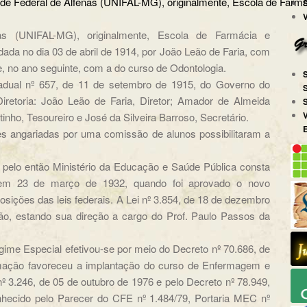
iversidade Federal de Alfenas (UNIFAL-MG), originalment
as (UNIFAL-MG), originalmente, Escola de Farmácia e
ndada no dia 03 de abril de 1914, por João Leão de Faria, com
, no ano seguinte, com a do curso de Odontologia.
tadual nº 657, de 11 de setembro de 1915, do Governo do
iretoria: João Leão de Faria, Diretor; Amador de Almeida
inho, Tesoureiro e José da Silveira Barroso, Secretário.
 angariadas por uma comissão de alunos possibilitaram a
 pelo então Ministério da Educação e Saúde Pública consta
 em 23 de março de 1932, quando foi aprovado o novo
sições das leis federais. A Lei nº 3.854, de 18 de dezembro
ção, estando sua direção a cargo do Prof. Paulo Passos da
ime Especial efetivou-se por meio do Decreto nº 70.686, de
rmação favoreceu a implantação do curso de Enfermagem e
nº 3.246, de 05 de outubro de 1976 e pelo Decreto nº 78.949,
hecido pelo Parecer do CFE nº 1.484/79, Portaria MEC nº