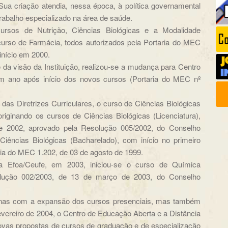
ua criação atendia, nessa época, à política governamental
rabalho especializado na área de saúde.
rsos de Nutrição, Ciências Biológicas e a Modalidade
rso de Farmácia, todos autorizados pela Portaria do MEC
início em 2000.
 da visão da Instituição, realizou-se a mudança para Centro
 um ano após início dos novos cursos (Portaria do MEC nº
 das Diretrizes Curriculares, o curso de Ciências Biológicas
iginando os cursos de Ciências Biológicas (Licenciatura),
e 2002, aprovado pela Resolução 005/2002, do Conselho
Ciências Biológicas (Bacharelado), com início no primeiro
ia do MEC 1.202, de 03 de agosto de 1999.
a Efoa/Ceufe, em 2003, iniciou-se o curso de Química
olução 002/2003, de 13 de março de 2003, do Conselho
nas com a expansão dos cursos presenciais, mas também
fevereiro de 2004, o Centro de Educação Aberta e a Distância
ovas propostas de cursos de graduação e de especialização