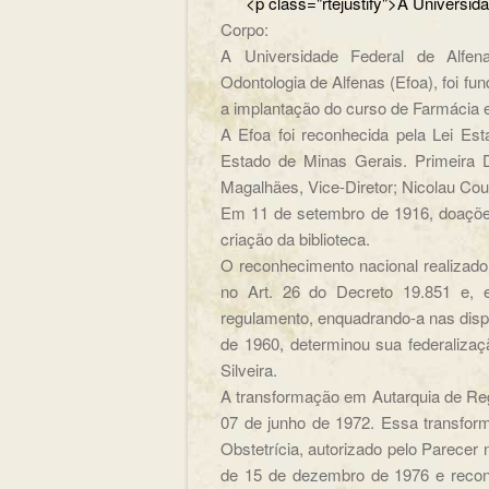
<p class="rtejustify">A Un
Corpo:
A Universidade Federal de Alfen
Odontologia de Alfenas (Efoa), foi fu
a implantação do curso de Farmácia e
A Efoa foi reconhecida pela Lei Es
Estado de Minas Gerais. Primeira D
Magalhães, Vice-Diretor; Nicolau Cout
Em 11 de setembro de 1916, doações
criação da biblioteca.
O reconhecimento nacional realizado
no Art. 26 do Decreto 19.851 e,
regulamento, enquadrando-a nas dispo
de 1960, determinou sua federaliza
Silveira.
A transformação em Autarquia de Reg
07 de junho de 1972. Essa transfo
Obstetrícia, autorizado pelo Parecer 
de 15 de dezembro de 1976 e recon