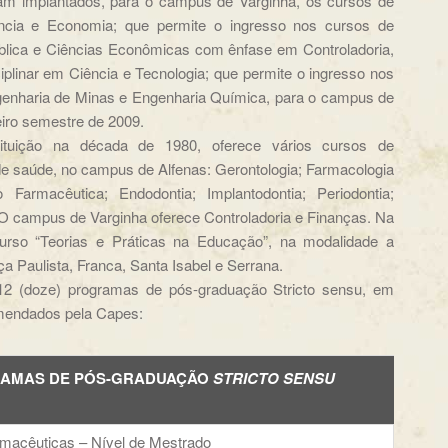
ram implantados, para o campus de Varginha, os cursos de
iência e Economia; que permite o ingresso nos cursos de
ública e Ciências Econômicas com ênfase em Controladoria,
iplinar em Ciência e Tecnologia; que permite o ingresso nos
genharia de Minas e Engenharia Química, para o campus de
eiro semestre de 2009.
tituição na década de 1980, oferece vários cursos de
de saúde, no campus de Alfenas: Gerontologia; Farmacologia
o Farmacêutica; Endodontia; Implantodontia; Periodontia;
s. O campus de Varginha oferece Controladoria e Finanças. Na
urso “Teorias e Práticas na Educação”, na modalidade a
a Paulista, Franca, Santa Isabel e Serrana.
2 (doze) programas de pós-graduação Stricto sensu, em
omendados pela Capes:
AMAS DE PÓS-GRADUAÇÃO
STRICTO SENSU
rmacêuticas – Nível de Mestrado