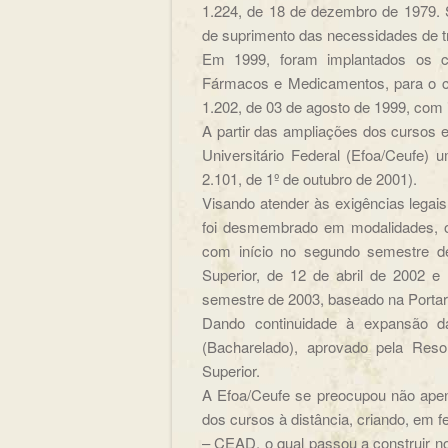
1.224, de 18 de dezembro de 1979. S
de suprimento das necessidades de t
Em 1999, foram implantados os cu
Fármacos e Medicamentos, para o cu
1.202, de 03 de agosto de 1999, com 
A partir das ampliações dos cursos e
Universitário Federal (Efoa/Ceufe)
2.101, de 1º de outubro de 2001).
Visando atender às exigências legais
foi desmembrado em modalidades, or
com início no segundo semestre d
Superior, de 12 de abril de 2002 e 
semestre de 2003, baseado na Portar
Dando continuidade à expansão d
(Bacharelado), aprovado pela Res
Superior.
A Efoa/Ceufe se preocupou não ape
dos cursos à distância, criando, em 
– CEAD, o qual passou a construir n