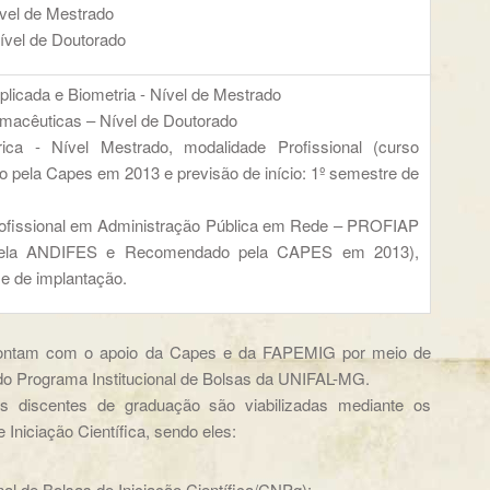
ível de Mestrado
ível de Doutorado
Aplicada e Biometria - Nível de Mestrado
rmacêuticas – Nível de Doutorado
érica - Nível Mestrado, modalidade Profissional (curso
 pela Capes em 2013 e previsão de início: 1º semestre de
ofissional em Administração Pública em Rede – PROFIAP
pela ANDIFES e Recomendado pela CAPES em 2013),
e de implantação.
ontam com o apoio da Capes e da FAPEMIG por meio de
do Programa Institucional de Bolsas da UNIFAL-MG.
iscentes de graduação são viabilizadas mediante os
 Iniciação Científica, sendo eles:
al de Bolsas de Iniciação Científica/CNPq);