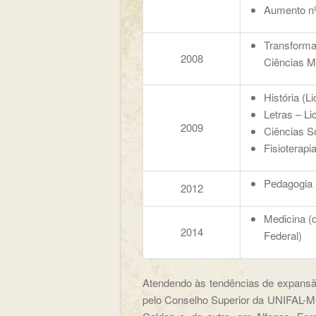
Aumento nº
Transforma
2008
Ciências M
História (L
Letras – L
2009
Ciências So
Fisioterapi
Pedagogia 
2012
Medicina (
2014
Federal)
Atendendo às tendências de expansão 
pelo Conselho Superior da UNIFAL-M