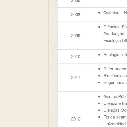
2005
Química – N
2008
Ciências Fi
Graduação 
2009
Fisiologia (
Ecologia e T
2010
Enfermagem 
Biociências 
2011
Engenharia d
Gestão Públ
Ciência e En
Ciências Odo
Física (ca
2012
Universidad