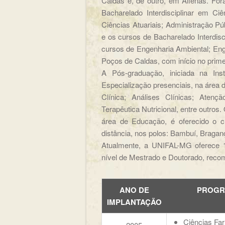
Caldas e, de outro, em Alfenas. Fo
Bacharelado Interdisciplinar em C
Ciências Atuariais; Administração P
e os cursos de Bacharelado Interdisc
cursos de Engenharia Ambiental; En
Poços de Caldas, com início no prim
A Pós-graduação, iniciada na Ins
Especialização presenciais, na área 
Clínica; Análises Clínicas; Atençã
Terapêutica Nutricional, entre outro
área de Educação, é oferecido o c
distância, nos polos: Bambuí, Braganç
Atualmente, a UNIFAL-MG oferece 1
nível de Mestrado e Doutorado, rec
ANO DE
PROGR
IMPLANTAÇÃO
Ciências Fa