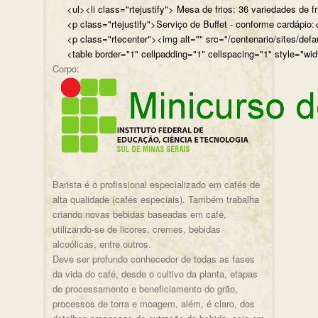
<ul><li class="rtejustify"> Mesa de frios: 36 variedades de fr
<p class="rtejustify">Serviço de Buffet - conforme cardápio:<
<p class="rtecenter"><img alt="" src="/centenario/sites/d
<table border="1" cellpadding="1" cellspacing="1" style="wid
Corpo:
Barista é o profissional especializado em cafés de
alta qualidade (cafés especiais). Também trabalha
criando novas bebidas baseadas em café,
utilizando-se de licores, cremes, bebidas
alcoólicas, entre outros.
Deve ser profundo conhecedor de todas as fases
da vida do café, desde o cultivo da planta, etapas
de processamento e beneficiamento do grão,
processos de torra e moagem, além, é claro, dos