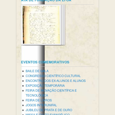
EVENTOS COMEMORATIVOS
BAILE DE GALA
CONGRESSO CIENTÍFICO CULTURAL
ENCONTRO DOS EX-ALUNOS E ALUNOS
EXPOSIÇÃO TEMPORÁRIA
FEIRA DE INOVAÇÃO CIENTÍFICA E
TECNOLÓGICA
FEIRA DE LIVROS
JOGOS INTERUNIFAL
JUBILEU DE PRATA E DE OURO
MISSA E CULTO EVANGÉLICO