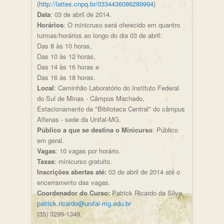
(
http://lattes.cnpq.br/0334436086289994
)
Data
: 03 de abril de 2014.
Horários
: O minicruso será oferecido em quantro
turmas/horários ao longo do dia 03 de abril:
Das 8 às 10 horas,
Das 10 às 12 horas,
Das 14 às 16 horas e
Das 16 às 18 horas.
Local
: Caminhão Laboratório do Instituto Federal
do Sul de Minas - Câmpus Machado,
Estacionamento da "Biblioteca Central" do câmpus
Alfenas - sede da Unifal-MG.
Público a que se destina o Minicurso
: Público
em geral.
Vagas
: 10 vagas por horário.
Taxas
: minicurso gratuito.
Inscrições abertas até:
03 de abril de 2014 até o
encerramento das vagas.
Coordenador do Curso:
Patrick Ricardo da Silva
patrick.ricardo@unifal-mg.edu.br
(35) 3299-1349.