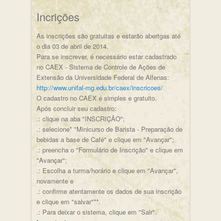
Incrições
As inscrições são gratuitas e estarão abertgas até
o dia 03 de abril de 2014.
Para se inscrever, é necessário estar cadastrado
no CAEX - Sistema de Controle de Ações de
Extensão da Universidade Federal de Alfenas:
http://www.unifal-mg.edu.br/caex/inscricoes/
O cadastro no CAEX é simples e gratuito.
Após concluir seu cadastro:
.: clique na aba "INSCRIÇÃO";
.: selecione* "Minicurso de Barista - Preparação de
bebidas a base de Café" e clique em "Avançar";
.: preencha o "Formulário de Inscrição" e clique em
"Avançar";
.: Escolha a turma/horário e clique em "Avançar",
novamente e
.: confirme atentamente os dados de sua inscrição
e clique em "salvar"**.
.: Para deixar o sistema, clique em "Sair".