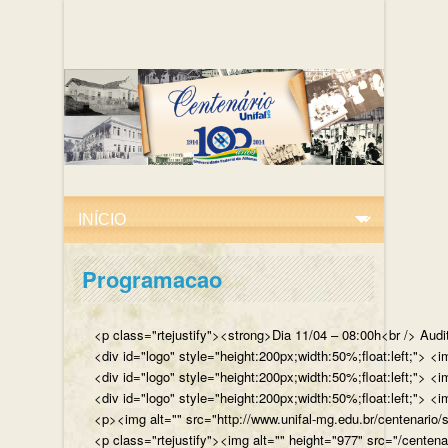
Programacao
<p class="rtejustify"><strong>Dia 11/04 – 08:00h<br /> Aud
<div id="logo" style="height:200px;width:50%;float:left;"
<div id="logo" style="height:200px;width:50%;float:left;"> 
<div id="logo" style="height:200px;width:50%;float:left;">
<p><img alt="" src="http://www.unifal-mg.edu.br/centenario/
<p class="rtejustify"><img alt="" height="977" src="/cent