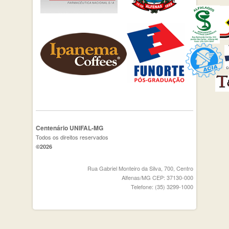
Centenário UNIFAL-MG
Todos os direitos reservados
©2026
Rua Gabriel Monteiro da Silva, 700, Centro
Alfenas/MG CEP: 37130-000
Telefone: (35) 3299-1000