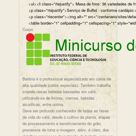
<ul><li class="rtejustify"> Mesa de frios: 36 variedades de fr
<p class="rtejustify">Serviço de Buffet - conforme cardápio:<
<p class="rtecenter"><img alt="" src="/centenario/sites/d
<table border="1" cellpadding="1" cellspacing="1" style="wid
Corpo:
Barista é o profissional especializado em cafés de
alta qualidade (cafés especiais). Também trabalha
criando novas bebidas baseadas em café,
utilizando-se de licores, cremes, bebidas
alcoólicas, entre outros.
Deve ser profundo conhecedor de todas as fases
da vida do café, desde o cultivo da planta, etapas
de processamento e beneficiamento do grão,
processos de torra e moagem, além, é claro, dos