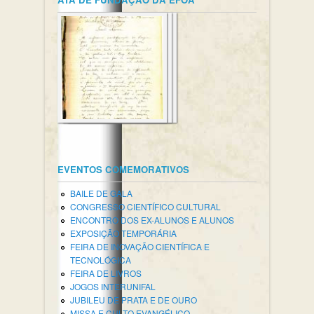
EVENTOS COMEMORATIVOS
BAILE DE GALA
CONGRESSO CIENTÍFICO CULTURAL
ENCONTRO DOS EX-ALUNOS E ALUNOS
EXPOSIÇÃO TEMPORÁRIA
FEIRA DE INOVAÇÃO CIENTÍFICA E
TECNOLÓGICA
FEIRA DE LIVROS
JOGOS INTERUNIFAL
JUBILEU DE PRATA E DE OURO
MISSA E CULTO EVANGÉLICO