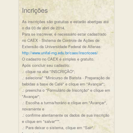
Incrições
As inscrições são gratuitas e estarão abertgas até
o dia 03 de abril de 2014.
Para se inscrever, é necessário estar cadastrado
no CAEX - Sistema de Controle de Ações de
Extensão da Universidade Federal de Alfenas:
http://www.unifal-mg.edu.br/caex/inscricoes/
O cadastro no CAEX é simples e gratuito.
Após concluir seu cadastro:
.: clique na aba "INSCRIÇÃO";
.: selecione* "Minicurso de Barista - Preparação de
bebidas a base de Café" e clique em "Avançar";
.: preencha o "Formulário de Inscrição" e clique em
"Avançar";
.: Escolha a turma/horário e clique em "Avançar",
novamente e
.: confirme atentamente os dados de sua inscrição
e clique em "salvar"**.
.: Para deixar o sistema, clique em "Sair".