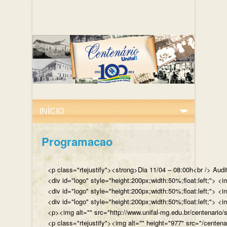
Programacao
<p class="rtejustify"><strong>Dia 11/04 – 08:00h<br /> Aud
<div id="logo" style="height:200px;width:50%;float:left;"
<div id="logo" style="height:200px;width:50%;float:left;"> 
<div id="logo" style="height:200px;width:50%;float:left;">
<p><img alt="" src="http://www.unifal-mg.edu.br/centenario/
<p class="rtejustify"><img alt="" height="977" src="/cent