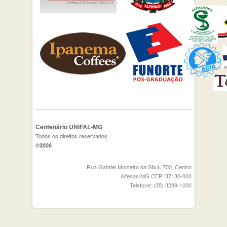
Centenário UNIFAL-MG
Todos os direitos reservados
©2026
Rua Gabriel Monteiro da Silva, 700, Centro
Alfenas/MG CEP: 37130-000
Telefone: (35) 3299-1000