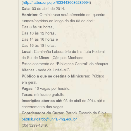
(
http://lattes.cnpq.br/0334436086289994
)
Data
: 03 de abril de 2014.
Horários
: O minicruso será oferecido em quantro
turmas/horários ao longo do dia 03 de abril:
Das 8 às 10 horas,
Das 10 às 12 horas,
Das 14 às 16 horas e
Das 16 às 18 horas.
Local
: Caminhão Laboratório do Instituto Federal
do Sul de Minas - Câmpus Machado,
Estacionamento da "Biblioteca Central" do câmpus
Alfenas - sede da Unifal-MG.
Público a que se destina o Minicurso
: Público
em geral.
Vagas
: 10 vagas por horário.
Taxas
: minicurso gratuito.
Inscrições abertas até:
03 de abril de 2014 até o
encerramento das vagas.
Coordenador do Curso:
Patrick Ricardo da Silva
patrick.ricardo@unifal-mg.edu.br
(35) 3299-1349.