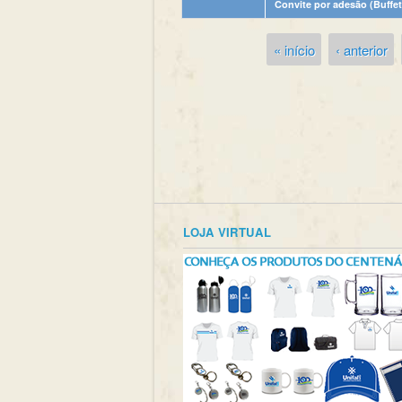
Convite por adesão (Buffe
« início
‹ anterior
Páginas
LOJA VIRTUAL