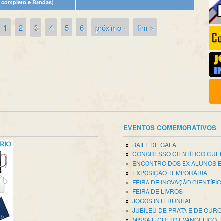
t completo e Bandas)
1
2
3
4
5
6
próximo ›
fim »
EVENTOS COMEMORATIVOS
BAILE DE GALA
CONGRESSO CIENTÍFICO CUL
ENCONTRO DOS EX-ALUNOS 
EXPOSIÇÃO TEMPORÁRIA
FEIRA DE INOVAÇÃO CIENTÍFI
FEIRA DE LIVROS
JOGOS INTERUNIFAL
JUBILEU DE PRATA E DE OUR
MISSA E CULTO EVANGÉLICO