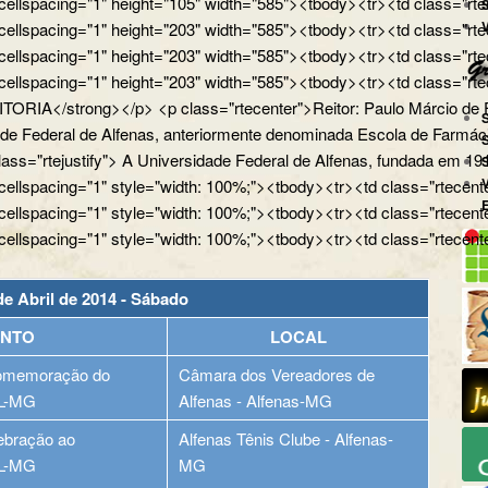
 cellspacing="1" height="105" width="585"><tbody><tr><td class="rtece
 cellspacing="1" height="203" width="585"><tbody><tr><td class="rtec
 cellspacing="1" height="203" width="585"><tbody><tr><td class="rte
 cellspacing="1" height="203" width="585"><tbody><tr><td class="rtec
ORIA</strong></p> <p class="rtecenter">Reitor: Paulo Márcio de Far
ade Federal de Alfenas, anteriormente denominada Escola de Farmáci
ass="rtejustify"> A Universidade Federal de Alfenas, fundada em 19
 cellspacing="1" style="width: 100%;"><tbody><tr><td class="rtecente
 cellspacing="1" style="width: 100%;"><tbody><tr><td class="rtecente
 cellspacing="1" style="width: 100%;"><tbody><tr><td class="rtecent
de Abril de 2014 - Sábado
ENTO
LOCAL
omemoração do
Câmara dos Vereadores de
AL-MG
Alfenas - Alfenas-MG
ebração ao
Alfenas Tênis Clube - Alfenas-
AL-MG
MG