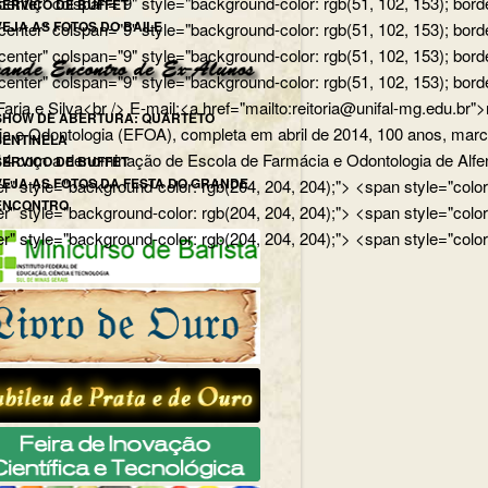
nter" colspan="9" style="background-color: rgb(51, 102, 153); border
SERVIÇO DE BUFFET
VEJA AS FOTOS DO BAILE
enter" colspan="9" style="background-color: rgb(51, 102, 153); bord
center" colspan="9" style="background-color: rgb(51, 102, 153); bor
enter" colspan="9" style="background-color: rgb(51, 102, 153); borde
ia e Silva<br /> E-mail:<a href="mailto:reitoria@unifal-mg.edu.br">
SHOW DE ABERTURA: QUARTETO
a e Odontologia (EFOA), completa em abril de 2014, 100 anos, marco 
SENTINELA
14 com a denominação de Escola de Farmácia e Odontologia de Alfena
SERVIÇO DE BUFFET
VEJA AS FOTOS DA FESTA DO GRANDE
r" style="background-color: rgb(204, 204, 204);"> <span style="colo
ENCONTRO
r" style="background-color: rgb(204, 204, 204);"> <span style="colo
er" style="background-color: rgb(204, 204, 204);"> <span style="colo