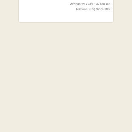
Alfenas/MG CEP: 37130-000
Telefone: (35) 3299-1000