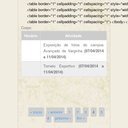
<table border="1" cellpadding="1" cellspacing="1" style="wi
<table border="1" cellpadding="1" cellspacing="1" style="wi
<table border="1" cellpadding="1" cellspacing="1" style="wi
<table border="1" cellpadding="1" cellspacing="1"><tbody><t
Corpo:
Horário
Atividade
Exposição de fotos do campus
Avançado de Varginha
(07/04/2014
a 11/04/2014)
Torneio Esportivo
(07/04/2014 a
11/04/2014)
« início
‹ anterior
1
2
3
4
5
Páginas
6
próximo ›
fim »