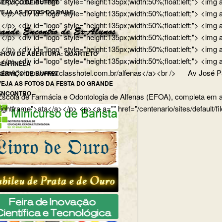
</p> <div id="logo" style="height:135px;width:50%;float:left;"> <
SERVIÇO DE BUFFET
VEJA AS FOTOS DO BAILE
p> <div id="logo" style="height:135px;width:50%;float:left;"> <img
/p> <div id="logo" style="height:135px;width:50%;float:left;"> <img
> <div id="logo" style="height:135px;width:50%;float:left;"> <img 
p> <div id="logo" style="height:135px;width:50%;float:left;"> <img 
SHOW DE ABERTURA: QUARTETO
ong></p> <div id="logo" style="height:135px;width:50%;float:lef
SENTINELA
lank">http://www.classhotel.com.br/alfenas</a><br /> Av José Pau
SERVIÇO DE BUFFET
VEJA AS FOTOS DA FESTA DO GRANDE
ENCONTRO
cola de Farmácia e Odontologia de Alfenas (EFOA), completa em abri
="lightframe">ata</a></p> <p><a a="" href="/centenario/sites/default/f