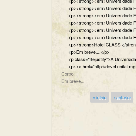
<p><strong><em>Universidade Fede
<p><strong><em>Universidade Fede
<p><strong><em>Universidade Fede
<p><strong><em>Universidade Feder
<p><strong><em>Universidade Feder
<p><strong><em>Universidade Fed
<p><strong>Hotel CLASS </strong
<p>Em breve....</p>
<p class="rtejustify">A Universi
<p><a href="http://devel.unifal-mg
Corpo:
Em breve....
« início
‹ anterior
Páginas