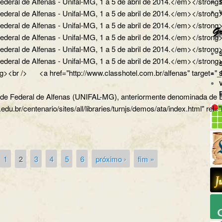
ral de Alfenas - Unifal-MG, 1 a 5 de abril de 2014.</em></strong>
ral de Alfenas - Unifal-MG, 1 a 5 de abril de 2014.</em></strong></
ral de Alfenas - Unifal-MG, 1 a 5 de abril de 2014.</em></strong><
al de Alfenas - Unifal-MG, 1 a 5 de abril de 2014.</em></strong></p
al de Alfenas - Unifal-MG, 1 a 5 de abril de 2014.</em></strong></
eral de Alfenas - Unifal-MG, 1 a 5 de abril de 2014.</em></str
><br /> <a href="http://www.classhotel.com.br/alfenas" target="_b
dade Federal de Alfenas (UNIFAL-MG), anteriormente denominada de Es
.edu.br/centenario/sites/all/libraries/turnjs/demos/ata/index.html" rel
1
2
3
4
5
6
próximo ›
fim »