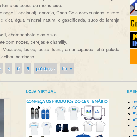
 e tomates secos ao molho sise.
to seco – opcional), cerveja, Coca-Cola convencional e zero,
e diet, água mineral natural e gaseificada, suco de laranja,
soft, champanhota e amarula.
e com nozes, cerejas e chantilly.
 Mousses, bolos, petits fours, amanteigados, chá gelado,
de colher, bombons
3
4
5
6
próximo ›
fim »
LOJA VIRTUAL
EVE
BA
CO
EN
EX
FE
T
FE