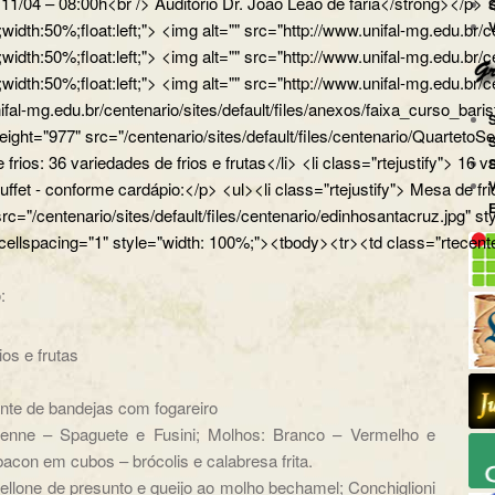
a 11/04 – 08:00h<br /> Auditório Dr. João Leão de faria</strong></
px;width:50%;float:left;"> <img alt="" src="http://www.unifal-mg.
x;width:50%;float:left;"> <img alt="" src="http://www.unifal-mg.edu
x;width:50%;float:left;"> <img alt="" src="http://www.unifal-mg.ed
ifal-mg.edu.br/centenario/sites/default/files/anexos/faixa_curso_ba
" height="977" src="/centenario/sites/default/files/centenario/Q
 frios: 36 variedades de frios e frutas</li> <li class="rtejustify"> 16
uffet - conforme cardápio:</p> <ul><li class="rtejustify"> Mesa de fr
 src="/centenario/sites/default/files/centenario/edinhosantacruz.
 cellspacing="1" style="width: 100%;"><tbody><tr><td class="rtecente
:
ios e frutas
ante de bandejas com fogareiro
nne – Spaguete e Fusini; Molhos: Branco – Vermelho e
acon em cubos – brócolis e calabresa frita.
llone de presunto e queijo ao molho bechamel; Conchiglioni