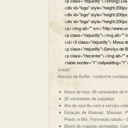
<p class="rtejustify"><strong>Di
<div id="logo" style="height:200
<div id="logo" style="height:200p
<div id="logo" style="height:200p
<p><img alt="" src="http://www.un
<p class="rtejustify"><img alt="
<ul><li class="rtejustify"> Mesa de
<p class="rtejustify">Serviço de B
<p class="rtecenter"><img alt=""
<table border="1" cellpadding="1"
Corpo:
Serviço de Buffet - conforme cardápio
Mesa de frios: 36 variedades de fr
20 variedades de salgados
Ilha de voul Au vent e serviço vol
Estação de Massas: Massas: Pe
Pesto; e Mix: Parmesão ralado – b
Bistrô de massas recheadas: Cane