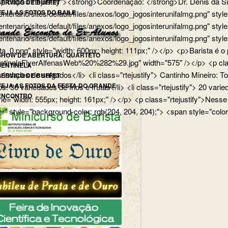
p> <p class="rtejustify"><strong>Coordenação: </strong>Dr. Dênis d
SERVIÇO DE BUFFET
VEJA AS FOTOS DO BAILE
edu.br/centenario/sites/default/files/anexos/logo_jogosinterunifa
.br/centenario/sites/default/files/anexos/logo_jogosinterunifalmg.p
u.br/centenario/sites/default/files/anexos/logo_jogosinterunifalmg.
rista_0.png" style="width: 600px; height: 111px;" /></p> <p>Barista
SHOW DE ABERTURA: QUARTETO
uartetoSentinelaFlyerAlfenasWeb%20%282%29.jpg" width="575" /></p>
SENTINELA
 variedades de salgados</li> <li class="rtejustify"> Cantinho Mineiro:
SERVIÇO DE BUFFET
VEJA AS FOTOS DA FESTA DO GRANDE
ios: 36 variedades de frios e frutas</li> <li class="rtejustify"> 20 v
ENCONTRO
jpg" style="width: 555px; height: 161px;" /></p> <p class="rteju
r" style="background-color: rgb(204, 204, 204);"> <span style="color: