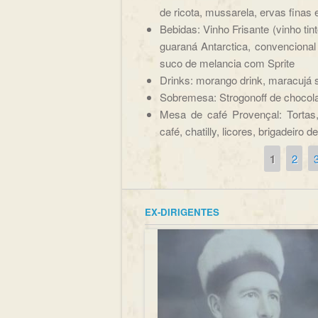
de ricota, mussarela, ervas finas
Bebidas: Vinho Frisante (vinho tin
guaraná Antarctica, convencional 
suco de melancia com Sprite
Drinks: morango drink, maracujá 
Sobremesa: Strogonoff de chocolat
Mesa de café Provençal: Tortas,
café, chatilly, licores, brigadeiro 
1
2
Páginas
EX-DIRIGENTES