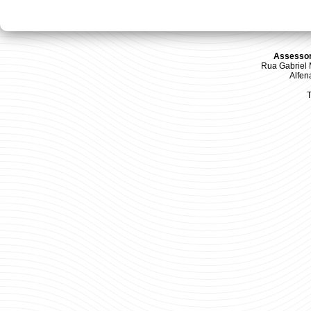
Assessor
Rua Gabriel M
Alfen
T