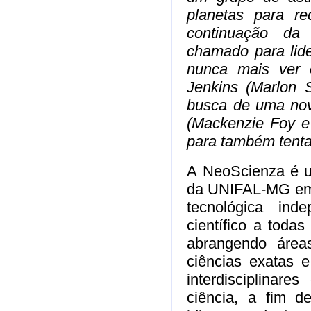
planetas para re
continuação da
chamado para lid
nunca mais ver 
Jenkins (Marlon 
busca de uma nov
(Mackenzie Foy e 
para também tenta
A NeoScienza é um
da UNIFAL-MG em 2
tecnológica ind
científico a todas
abrangendo área
ciências exatas 
interdisciplinar
ciência, a fim d