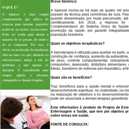
Breve histórico:
A hipnose iniciou-se há mais de quatro mil an
usavam da técnica para cerimônias de cura. Pas
quando disseminada, por muito preconceito, até
cientificamente. Em 2018, a Hipnose foi in
Complementares do Sistema Único de Saúde
promoção da saúde, por garantir integralid
população brasileira.
Quais os objetivos terapêuticos?
A hipnoterapia é utilizada para auxiliar no parto,
construção de confiança, aumento da autoestima,
de peso, controle comportamental, relaxament
compulsões, depressão, distúrbios alimentares
fobias, transtorno do estresse pós-traumático, entr
Quais são os benefícios?
Traz benefícios para a saúde mental e emociona
desenvolvimento espiritual, na criatividade, na 
na realização de objetivos e no desenvolvimento
pode ser associada a demais terapias garantindo
Este informativo é produto do Projeto de Ex
Enfermagem e Saúde, que tem por objetivo pri
sobre temas em saúde.
FONTE DE CONSULTA: