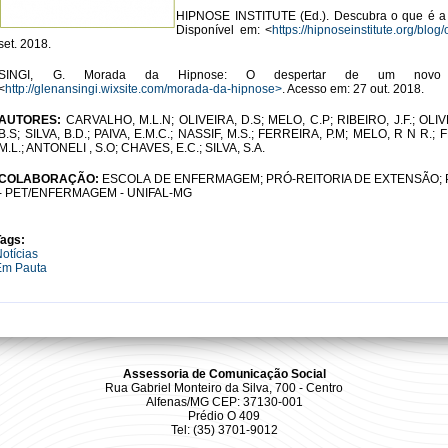
HIPNOSE INSTITUTE (Ed.). Descubra o que é a h
Disponível em: <
https://hipnoseinstitute.org/blo
set. 2018.
SINGI, G. Morada da Hipnose: O despertar de um novo m
<
http://glenansingi.wixsite.com/morada-da-hipnose>
. Acesso em: 27 out. 2018.
AUTORES:
CARVALHO, M.L.N; OLIVEIRA, D.S; MELO, C.P; RIBEIRO, J.F.; OLIV
B.S; SILVA, B.D.; PAIVA, E.M.C.; NASSIF, M.S.; FERREIRA, P.M; MELO, R N R.;
M.L.; ANTONELI , S.O; CHAVES, E.C.; SILVA, S.A.
COLABORAÇÃO:
ESCOLA DE ENFERMAGEM; PRÓ-REITORIA DE EXTENSÃO;
- PET/ENFERMAGEM - UNIFAL-MG
Tags:
otícias
Em Pauta
Assessoria de Comunicação Social
Rua Gabriel Monteiro da Silva, 700 - Centro
Alfenas/MG CEP: 37130-001
Prédio O 409
Tel: (35) 3701-9012