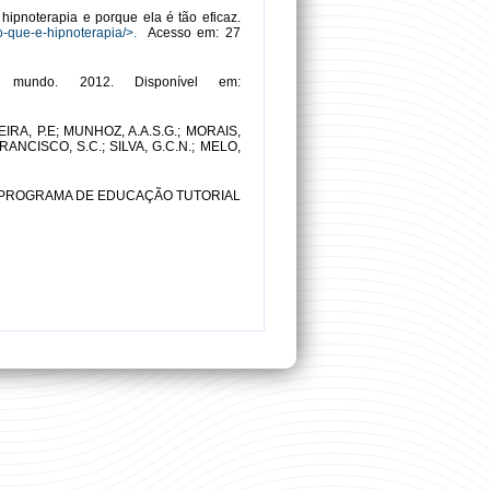
ipnoterapia e porque ela é tão eficaz.
g/o-que-e-hipnoterapia/>.
Acesso em: 27
undo. 2012. Disponível em:
EIRA, P.E; MUNHOZ, A.A.S.G.; MORAIS,
 FRANCISCO, S.C.; SILVA, G.C.N.; MELO,
 PROGRAMA DE EDUCAÇÃO TUTORIAL