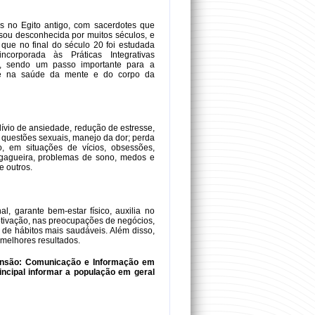
os no Egito antigo, com sacerdotes que
sou desconhecida por muitos séculos, e
 que no final do século 20 foi estudada
corporada às Práticas Integrativas
, sendo um passo importante para a
ade na saúde da mente e do corpo da
 alívio de ansiedade, redução de estresse,
 questões sexuais, manejo da dor; perda
o, em situações de vícios, obsessões,
, gagueira, problemas de sono, medos e
e outros.
l, garante bem-estar físico, auxilia no
motivação, nas preocupações de negócios,
 de hábitos mais saudáveis. Além disso,
 melhores resultados.
tensão: Comunicação e Informação em
ncipal informar a população em geral