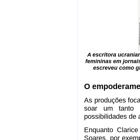
A escritora ucranian
femininas em jornai
escreveu como gh
O empoderamen
As produções foc
soar um tanto a
possibilidades de 
Enquanto Clarice
Soares, por exempl