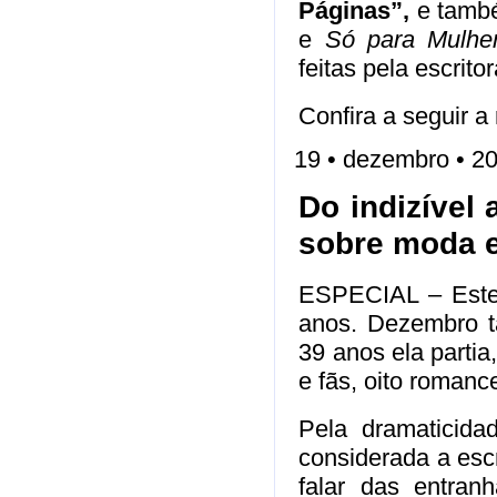
Páginas”,
e també
e
Só para Mulhe
feitas pela escritor
Confira a seguir a
19 • dezembro • 2
Do indizível 
sobre moda 
ESPECIAL – Este m
anos. Dezembro t
39 anos ela partia
e fãs, oito romanc
Pela dramaticida
considerada a escr
falar das entra