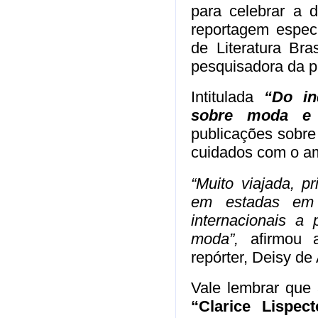
para celebrar a d
reportagem especi
de Literatura Br
pesquisadora da pr
Intitulada
“Do in
sobre moda e 
publicações sobr
cuidados com o am
“Muito viajada, p
em estadas em di
internacionais a
moda”,
afirmou 
repórter, Deisy de
Vale lembrar que 
“Clarice Lispec