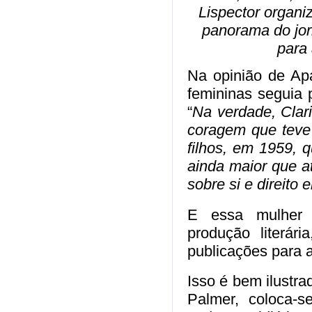
Lispector organ
panorama do jorn
para
Na opinião de Apa
femininas seguia 
“
Na verdade, Clar
coragem que teve 
filhos, em 1959, 
ainda maior que a
sobre si e direito
E essa mulher 
produção literár
publicações para 
Isso é bem ilustr
Palmer, coloca-s