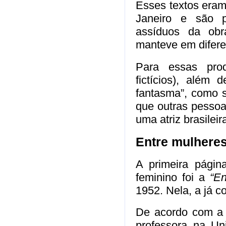
Esses textos eram 
Janeiro e são p
assíduos da obra
manteve em difere
Para essas prod
fictícios), além d
fantasma”, como 
que outras pesso
uma atriz brasilei
Entre mulhere
A primeira págin
feminino foi a
“En
1952. Nela, a já c
De acordo com a e
professora na Un