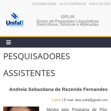
ACESSIBILIDADE
ALTO CONTRASTE
MAPA DO SITE
Pular
para
GPLIN
Grupo de Pesquisas Linguísticas
o
Descritivas, Teóricas e Aplicadas
conteúdo
PESQUISADORES
ASSISTENTES
Andreia Sebastiana de Rezende Fernandes
Lattes
| E-mail: deia.unifal@gmail.com
Mestra pelo Programa de Pós-