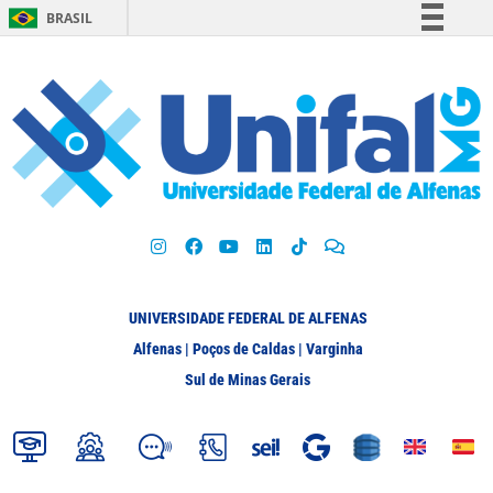
BRASIL
Simplifique!
Comunica BR
Participe
Acesso à informação
Legislação
Canais
UNIVERSIDADE FEDERAL DE ALFENAS
Alfenas | Poços de Caldas | Varginha
Sul de Minas Gerais