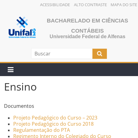
ACESSIBILIDADE
ALTO CONTRASTE
MAPA DO SITE
Pular
para
BACHARELADO EM CIÊNCIAS
o
CONTÁBEIS
conteúdo
Universidade Federal de Alfenas
Ensino
Documentos
Projeto Pedagógico do Curso – 2023
Projeto Pedagógico do Curso 2018
Regulamentação do PTA
Regimento Interno do Colegiado do Curso