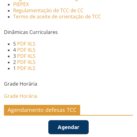
PIEPEX
Regulamentação de TCC de CC
Termo de aceite de orientação de TCC
Dinâmicas Curriculares
5
PDF
XLS
4
PDF
XLS
3
PDF
XLS
2
PDF
XLS
1
PDF
XLS
Grade Horária
Grade Horária
Agendamento defesas TCC