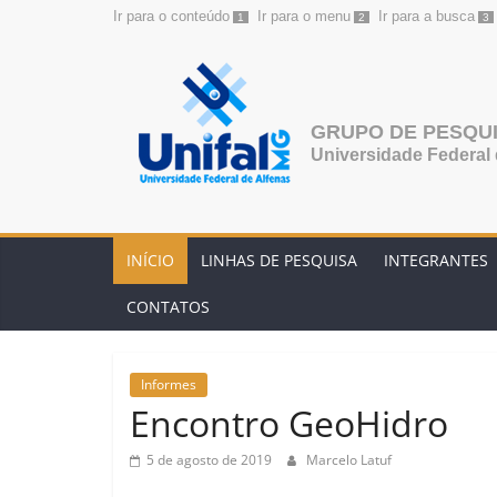
Ir para o conteúdo
Ir para o menu
Ir para a busca
1
2
3
Pular
para
o
conteúdo
GRUPO DE PESQUI
Universidade Federal 
INÍCIO
LINHAS DE PESQUISA
INTEGRANTES
CONTATOS
Informes
Encontro GeoHidro
5 de agosto de 2019
Marcelo Latuf