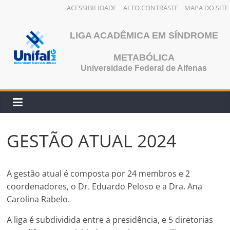
ACESSIBILIDADE
ALTO CONTRASTE
MAPA DO SITE
Pular
para
LIGA ACADÊMICA EM SÍNDROME
o
METABÓLICA
conteúdo
Universidade Federal de Alfenas
GESTÃO ATUAL 2024
A gestão atual é composta por 24 membros e 2
coordenadores, o Dr. Eduardo Peloso e a Dra. Ana
Carolina Rabelo.
A liga é subdividida entre a presidência, e 5 diretorias