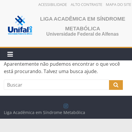
ACESSIBILIDADE
ALTO CONTRASTE
MAPA DO SITE
Pular
LIGA ACADÊMICA EM SÍNDROME
para
o
METABÓLICA
conteúdo
Universidade Federal de Alfenas
Aparentemente não pudemos encontrar o que você
está procurando. Talvez uma busca ajude.
Liga Acadêmica em Síndrome Metabólica