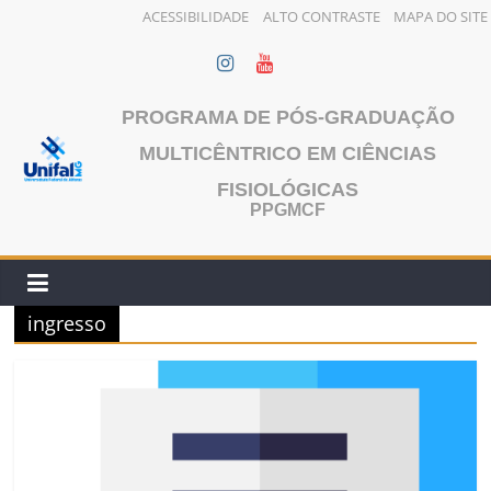
ACESSIBILIDADE
ALTO CONTRASTE
MAPA DO SITE
Pular
para
o
PROGRAMA DE PÓS-GRADUAÇÃO
conteúdo
MULTICÊNTRICO EM CIÊNCIAS
FISIOLÓGICAS
PPGMCF
ingresso