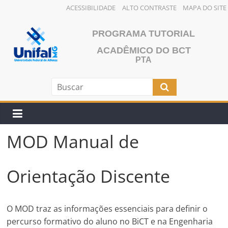
ACESSIBILIDADE
ALTO CONTRASTE
MAPA DO SITE
Pular
para
PROGRAMA TUTORIAL
o
ACADÊMICO DO BCT
conteúdo
PTA
MOD Manual de
Orientação Discente
O MOD traz as informações essenciais para definir o
percurso formativo do aluno no BiCT e na Engenharia