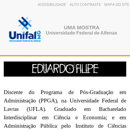
ACESSIBILIDADE
ALTO CONTRASTE
MAPA DO SITE
Pular
para
o
UMA MOSTRA
conteúdo
Universidade Federal de Alfenas
Discente do Programa de Pós-Graduação em
Administração (PPGA), na Universidade Federal de
Lavras (UFLA). Graduado em Bacharelado
Interdisciplinar em Ciência e Economia; e em
Administração Pública pelo Instituto de Ciências