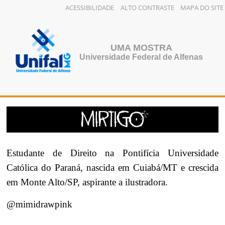
ACESSIBILIDADE
ALTO CONTRASTE
MAPA DO SITE
Pular
para
o
UMA MOSTRA
conteúdo
Universidade Federal de Alfenas
Estudante de Direito na Pontifícia Universidade
Católica do Paraná, nascida em Cuiabá/MT e crescida
em Monte Alto/SP, aspirante a ilustradora.
@mimidrawpink