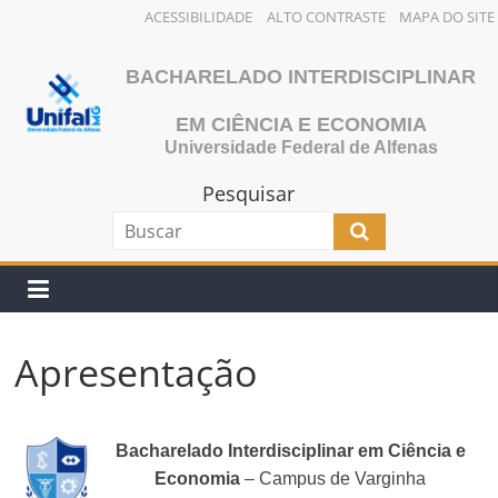
ACESSIBILIDADE
ALTO CONTRASTE
MAPA DO SITE
Pular
para
BACHARELADO INTERDISCIPLINAR
o
EM CIÊNCIA E ECONOMIA
conteúdo
Universidade Federal de Alfenas
Pesquisar
Apresentação
Bacharelado Interdisciplinar em Ciência e
Economia
– Campus de Varginha