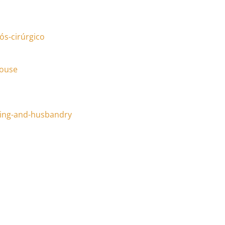
pós-cirúrgico
mouse
ing-and-
husbandry