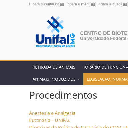
Ir para o conteúdo
Ir para o menu
Ir para a busca
1
2
3
Pular
para
o
conteúdo
CENTRO DE BIOT
Universidade Federal 
RETIRADA DE ANIMAIS
HORÁRIO DE FUNCION
ANIMAIS PRODUZIDOS
LEGISLAÇÃO, NORMA
Procedimentos
Anestesia e Analgesia
Eutanásia – UNIFAL
Diretrizes da Prática de Eutanásia do CONCEA