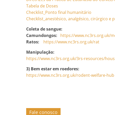
Tabela de Doses
Checklist_Ponto final humanitário
Checklist_anestésico, analgésico, cirúrgico e 
Coleta de sangue:
Camundongos:
https://www.nc3rs.org.uk/
Ratos:
https://www.nc3rs.org.uk/rat
Manipulação:
https://www.nc3rs.org.uk/3rs-
resources/hous
3) Bem estar em roedores:
https://www.nc3rs.org.uk/
rodent-welfare-hub
Fale conosco