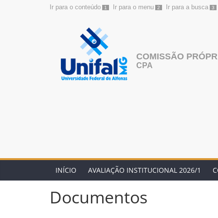
Ir para o conteúdo
Ir para o menu
Ir para a busca
1
2
3
Pular
para
o
conteúdo
COMISSÃO PRÓPRI
CPA
INÍCIO
AVALIAÇÃO INSTITUCIONAL 2026/1
C
Documentos