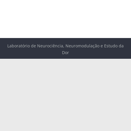
Laboratório de Neurociência, Neuromodulação e Estudo da
Dor