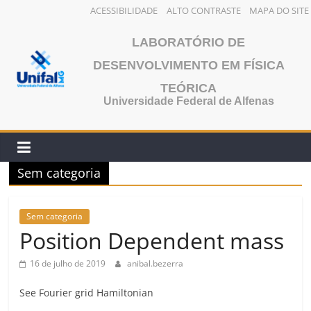
ACESSIBILIDADE
ALTO CONTRASTE
MAPA DO SITE
Pular
LABORATÓRIO DE
para
o
DESENVOLVIMENTO EM FÍSICA
conteúdo
TEÓRICA
Universidade Federal de Alfenas
Sem categoria
Sem categoria
Position Dependent mass
16 de julho de 2019
anibal.bezerra
See Fourier grid Hamiltonian