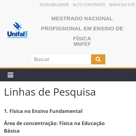
ACESSIBILIDADE
ALTO CONTRASTE
MAPA DO SITE
Pular
MESTRADO NACIONAL
para
o
PROFISSIONAL EM ENSINO DE
conteúdo
FÍSICA
MNPEF
Linhas de Pesquisa
1. Física no Ensino Fundamental
Área de concentração: Física na Educação
Básica