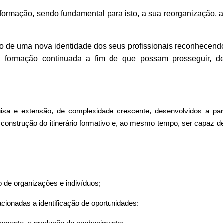
 formação, sendo fundamental para isto, a sua reorganização,
o de uma nova identidade dos seus profissionais reconhecendo
a formação continuada a fim de que possam prosseguir, d
quisa e extensão, de complexidade crescente, desenvolvidos a par
a construção do itinerário formativo e, ao mesmo tempo, ser capaz 
 de organizações e indivíduos;
cionadas a ident
i
f
i
cação de oportunidades:
ntemente, a produção do conhecimento;