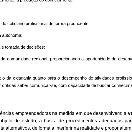
 do co
t
idiano profissional de forma producente;
a autônoma;
a e tomada de decis
õ
es:
 da comunidade regional, proporcionando a oportunidade de desenvo
io da cidadania quanto para o desempenho de atividades profissio
r cr
í
ticas saber comunicar-se, com capacidade de buscar conhecime
tências empreendedoras na medida em que desenvolvem: a
v
 objeto de estudo; a busca de procedimentos adequados para
a alternativos, de forma a interferir na realidade e propor alter