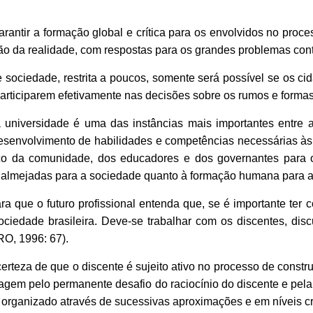
antir a formação global e crítica para os envolvidos no proce
ção da realidade, com respostas para os grandes problemas co
ociedade, restrita a poucos, somente será possível se os c
articiparem efetivamente nas decisões sobre os rumos e forma
iversidade é uma das instâncias mais importantes entre a
esenvolvimento de habilidades e competências necessárias às a
rço da comunidade, dos educadores e dos governantes para 
s almejadas para a sociedade quanto à formação humana para 
ra que o futuro profissional entenda que, se é importante te
ociedade brasileira. Deve-se trabalhar com os discentes, di
RO, 1996: 67).
rteza de que o discente é sujeito ativo no processo de const
gem pelo permanente desafio do raciocínio do discente e pel
r organizado através de sucessivas aproximações e em níveis 