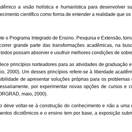
adêmico a visão holística e humanística para desenvolver s
hecimento científico como forma de entender a realidade que os
te o Programa Integrado de Ensino. Pesquisa e Extensão, torn
correr grande parte das transformações acadêmicas, na bu
e todos possam absorver e usufruir melhores condições de sobrev
ece princ
í
pios norteado
r
es para as atividades de graduação e 
o, 2000). Um desses princ
í
p
i
os refere-se à liberdade acadêm
bilidade de apresentar soluções próprias para os problemas 
essariamente, por experimentar novas opções de cursos e c
FORGRAD, maio, 2000).
 deve voltar-se à construção do conhecimento e não a uma es
mentos dicotômicos e o ensino tem por base, a exposição su