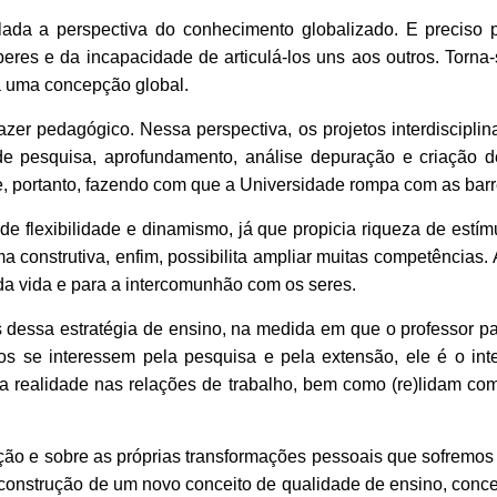
culada a perspectiva do conhecimento globalizado. E preciso
res e da incapacidade de articulá-los uns aos outros. Torna
 a uma concepção global.
zer pedagógico. Nessa perspectiva, os projetos interdiscip
e pesquisa, aprofundamento, análise depuração e criação 
, portanto, fazendo com que a Universidade rompa com as barre
 de flexibilidade e dinamismo, já que propicia riqueza de estí
a construtiva, enfim, possibilita ampliar muitas competências
da vida e para a intercomunhão com os seres.
 dessa estratégia de ensino, na medida em que o professor pa
os se interessem pela pesquisa e pela extensão, ele é o int
realidade nas relações de trabalho, bem como (re)lidam com f
ação e sobre as próprias transformações pessoais que sofrem
 construção de um novo conceito de qualidade de ensino, conce