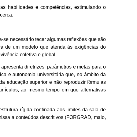
uas habilidades e competências, estimulando o
 cerca.
a-se necessário tecer algumas reflexões que são
sca de um modelo que atenda às exigências do
ivência coletiva e global.
apresenta diretrizes, par
â
me
t
ros e metas para o
ica e autonomia univers
i
t
á
ria que, no
â
mb
i
to da
da educação superior e não reproduzir fórmulas
urr
í
culos, ao mesmo tempo em que alternativas
trutura rígida confinada aos limites da sala de
bmissa a conteúdos descritivos (FORGRAD, maio,