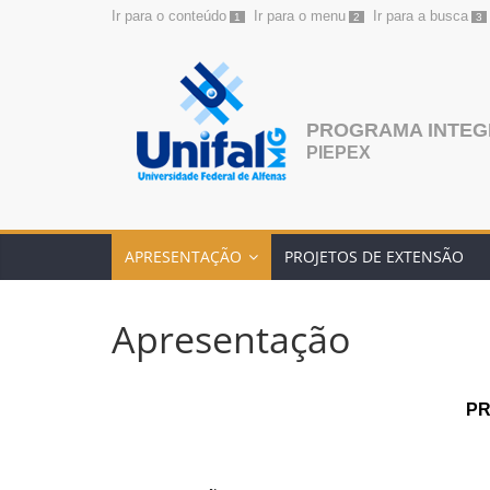
Ir para o conteúdo
Ir para o menu
Ir para a busca
1
2
3
Pular
para
o
conteúdo
PROGRAMA INTEGR
PIEPEX
APRESENTAÇÃO
PROJETOS DE EXTENSÃO
Apresentação
PR