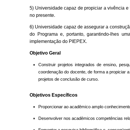
5) Universidade capaz de propiciar a vivência e
no presente.
6) Universidade capaz de assegurar a construçã
do Programa e, portanto, garantindo-lhes um
implementação do PIEPEX.
Objetivo Geral
C
onstruir projetos integrados de ensino, pes
coordenação do docente, de
f
orma a propi
c
iar 
projetos de conclusão de curso.
Objetivos Específicos
Proporcionar ao acadê
m
ico amplo conhecimento
Desenvolver nos acadêmicos competências rela
Fomentar a pesquisa bibliográfica e, conseqüe