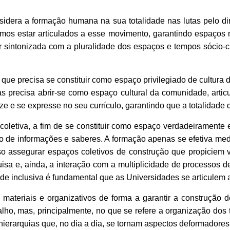
idera a formação humana na sua totalidade nas lutas pelo d
os estar articulados a esse movimento, garantindo espaços n
sintonizada com a pluralidade dos espaços e tempos sócio-cu
ue precisa se constituir como espaço privilegiado de cultura de
as precisa abrir-se como espaço cultural da comunidade, art
ze e se expresse no seu currículo, garantindo que a totalidade d
oletiva, a fim de se constituir como espaço verdadeiramente
de informações e saberes. A formação apenas se efetiva medi
o assegurar espaços coletivos de construção que propiciem vi
isa e, ainda, a interação com a multiplicidade de processos d
de inclusiva é fundamental que as Universidades se articulem a
 materiais e organizativos de forma a garantir a construção 
lho, mas, principalmente, no que se refere a organização dos 
s hierarquias que, no dia a dia, se tornam aspectos deformadore