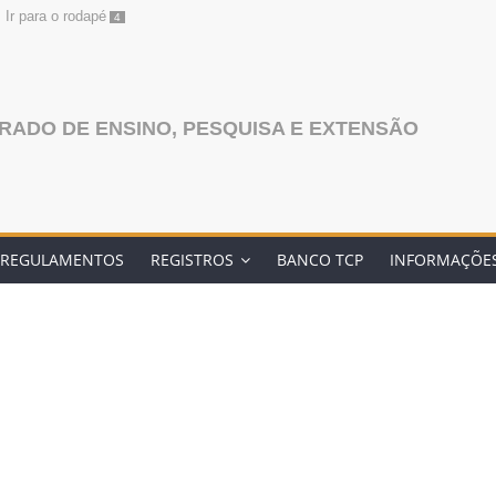
Ir para o rodapé
4
ADO DE ENSINO, PESQUISA E EXTENSÃO
REGULAMENTOS
REGISTROS
BANCO TCP
INFORMAÇÕES