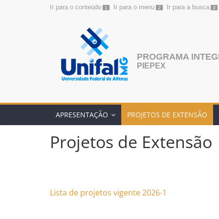
Ir para o conteúdo
Ir para o menu
Ir para a busca
1
2
3
Pular
para
o
conteúdo
PROGRAMA INTEGR
PIEPEX
APRESENTAÇÃO
PROJETOS DE EXTENSÃO
Projetos de Extensão
Lista de projetos vigente 2026-1