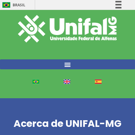
BRASIL
Simplifique!
Comunica BR
Participe
Acesso à informação
Legislação
Canais
Acerca de UNIFAL-MG