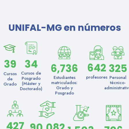
UNIFAL-MG en números
39
34
642
6,736
325
Cursos de
Cursos
profesores
Estudiantes
Personal
Posgrado
de
matriculados:
técnico-
(Máster y
Grado
Grado y
administrati
Doctorado)
Posgrado
427
90,082