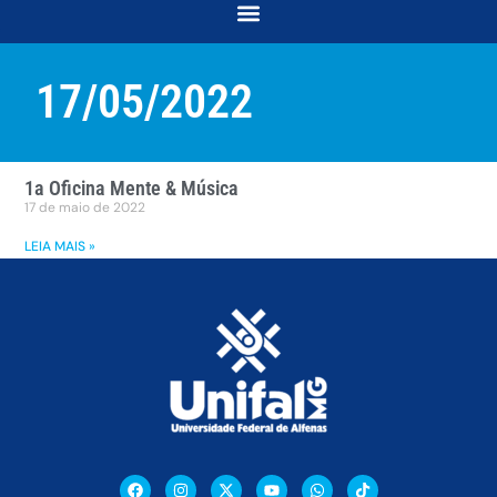
COORDENAÇÃO DE DESENVOLVIMENTO E ACOMPANHAMENTO ACADÊMICO
COORDENAÇÃO DE RELAÇÕES COMUNITÁRIAS E INTERSECCIONALIDADES
17/05/2022
1a Oficina Mente & Música
17 de maio de 2022
LEIA MAIS »