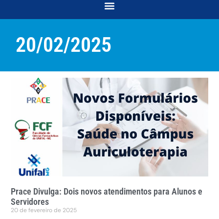
COORDENAÇÃO DE DESENVOLVIMENTO E ACOMPANHAMENTO ACADÊMICO
COORDENAÇÃO DE RELAÇÕES COMUNITÁRIAS E INTERSECCIONALIDADES
20/02/2025
Prace Divulga: Dois novos atendimentos para Alunos e
Servidores
20 de fevereiro de 2025