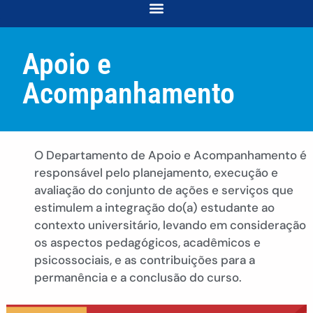
COORDENAÇÃO DE DESENVOLVIMENTO E ACOMPANHAMENTO ACADÊMICO
COORDENAÇÃO DE RELAÇÕES COMUNITÁRIAS E INTERSECCIONALIDADES
Apoio e
Acompanhamento
O Departamento de Apoio e Acompanhamento é
responsável pelo planejamento, execução e
avaliação do conjunto de ações e serviços que
estimulem a integração do(a) estudante ao
contexto universitário, levando em consideração
os aspectos pedagógicos, acadêmicos e
psicossociais, e as contribuições para a
permanência e a conclusão do curso.