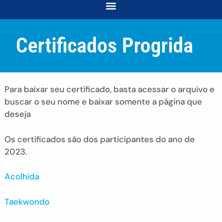
COORDENAÇÃO DE DESENVOLVIMENTO E ACOMPANHAMENTO ACADÊMICO
COORDENAÇÃO DE RELAÇÕES COMUNITÁRIAS E INTERSECCIONALIDADES
Certificados Progrida
Para baixar seu certificado, basta acessar o arquivo e
buscar o seu nome e baixar somente a página que
deseja
Os certificados são dos participantes do ano de
2023.
Acolhida
Taekwondo