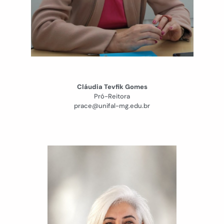
Cláudia Tevfik Gomes
Pró-Reitora
prace@unifal-mg.edu.br