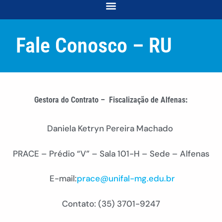
COORDENAÇÃO DE DESENVOLVIMENTO E ACOMPANHAMENTO ACADÊMICO
COORDENAÇÃO DE RELAÇÕES COMUNITÁRIAS E INTERSECCIONALIDADES
Fale Conosco – RU
Gestora do Contrato – Fiscalização de Alfenas
:
Daniela Ketryn Pereira Machado
PRACE – Prédio “V” – Sala 101-H – Sede – Alfenas
E-mail:
prace@unifal-mg.edu.br
Contato: (35) 3701-9247