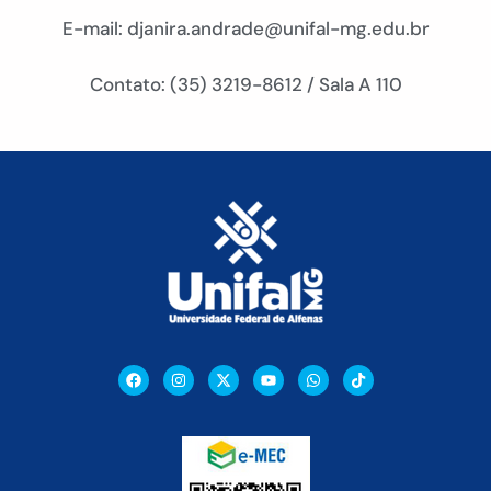
E-mail: djanira.andrade@unifal-mg.edu.br
Contato: (35) 3219-8612 / Sala A 110