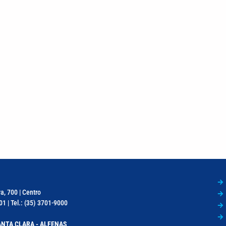
a, 700 | Centro
1 | Tel.: (35) 3701-9000
NTA CLARA - ALFENAS