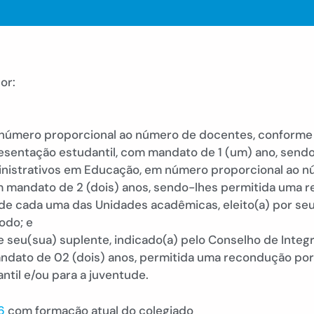
or:
úmero proporcional ao número de docentes, conforme es
esentação estudantil, com mandato de 1 (um) ano, sendo
nistrativos em Educação, em número proporcional ao n
com mandato de 2 (dois) anos, sendo-lhes permitida uma 
de cada uma das Unidades acadêmicas, eleito(a) por se
odo; e
e seu(sua) suplente, indicado(a) pelo Conselho de Integ
andato de 02 (dois) anos, permitida uma recondução por
ntil e/ou para a juventude.
6
com formação atual do colegiado