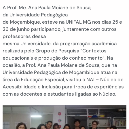
A Prof.
Me. Ana Paula
Moiane
de Sousa,
da
Universidade Pedagógica
de
Moçambique,
este
ve
na UNIFAL MG nos dias 25 e
26 de
junho
participando
,
juntamente
com
outros
professore
s dessa
mesma
Universidade,
da
programação
acadêmica
realizada
pelo
Grupo de Pesquisa “Contextos
educacionais e produção do conhecimento”. Na
ocasião, a Prof. Ana Paula
Moiane
de Souza, que na
Universidade Pedagógica de Moçambique atua na
área da Educação Especial,
visitou
o NAI – Núcleo de
Acessibilidade e Inclusão
para troca de experiências
com a
s docentes e estudantes ligada
s ao Núcleo.