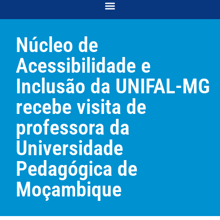
COORDENAÇÃO DE DESENVOLVIMENTO E ACOMPANHAMENTO ACADÊMICO
COORDENAÇÃO DE RELAÇÕES COMUNITÁRIAS E INTERSECCIONALIDADES
Núcleo de
Acessibilidade e
Inclusão da UNIFAL-MG
recebe visita de
professora da
Universidade
Pedagógica de
Moçambique