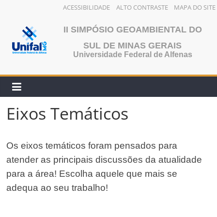
ACESSIBILIDADE
ALTO CONTRASTE
MAPA DO SITE
Pular
II SIMPÓSIO GEOAMBIENTAL DO
para
o
SUL DE MINAS GERAIS
Universidade Federal de Alfenas
conteúdo
Eixos Temáticos
Os eixos temáticos foram pensados para
atender as principais discussões da atualidade
para a área! Escolha aquele que mais se
adequa ao seu trabalho!