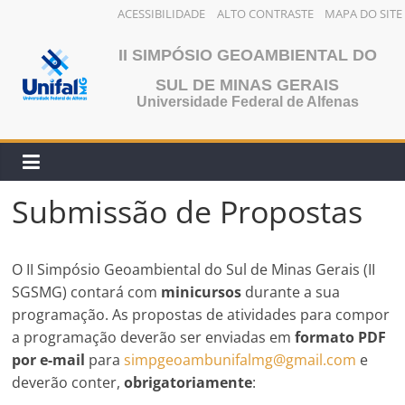
ACESSIBILIDADE
ALTO CONTRASTE
MAPA DO SITE
Pular
II SIMPÓSIO GEOAMBIENTAL DO
para
o
SUL DE MINAS GERAIS
Universidade Federal de Alfenas
conteúdo
Submissão de Propostas
O II Simpósio Geoambiental do Sul de Minas Gerais (II
SGSMG) contará com
minicursos
durante a sua
programação. As propostas de atividades para compor
a programação deverão ser enviadas em
formato PDF
por e-mail
para
simpgeoambunifalmg@gmail.com
e
deverão conter,
obrigatoriamente
: