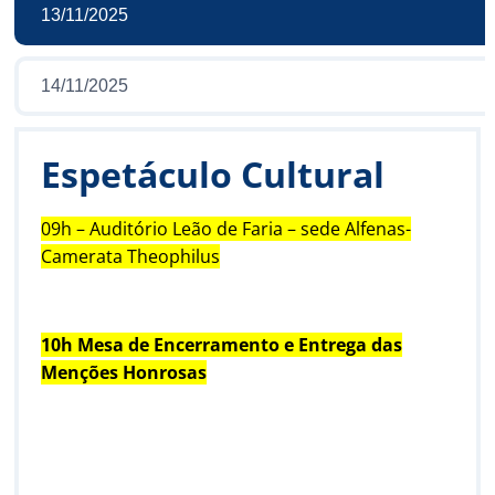
13/11/2025
14/11/2025
Espetáculo Cultural
09h
– Auditório Leão de Faria – sede Alfenas-
Camerata Theophilus
10h Mesa de Encerramento e Entrega das
Menções Honrosas