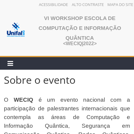
ACESSIBILIDADE
ALTO CONTRASTE
MAPA DO SITE
Pular
VI WORKSHOP ESCOLA DE
para
o
COMPUTAÇÃO E INFORMAÇÃO
conteúdo
QUÂNTICA
<WECIQ|2022>
Sobre o evento
O
WECIQ
é um evento nacional com a
participação de palestrantes internacionais que
contempla as áreas de Computação e
Informação Quântica, Segurança em