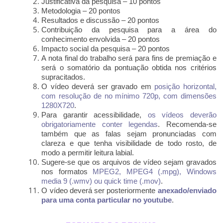
Justificativa da pesquisa – 10 pontos
Metodologia – 20 pontos
Resultados e discussão – 20 pontos
Contribuição da pesquisa para a área do
conhecimento envolvida – 20 pontos
Impacto social da pesquisa – 20 pontos
A nota final do trabalho será para fins de premiação e
será o somatório da pontuação obtida nos critérios
supracitados.
O vídeo deverá ser gravado em
posição horizontal,
com resolução de no mínimo 720p, com dimensões
1280X720
.
Para garantir acessibilidade,
os vídeos deverão
obrigatoriamente conter legendas
. Recomenda-se
também que as falas sejam pronunciadas com
clareza e que tenha visibilidade de todo rosto, de
modo a permitir leitura labial.
Sugere-se que os arquivos de vídeo sejam gravados
nos formatos
MPEG2, MPEG4 (.mpg), Windows
media 9 (.wmv) ou quick time (.mov)
.
O vídeo deverá ser posteriormente
anexado/enviado
para uma conta particular no youtube
.